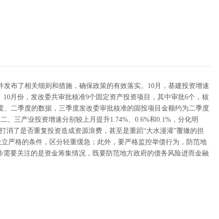
并发布了相关细则和措施，确保政策的有效落实。10月，基建投资增速
10月份，发改委共审批核准9个固定资产投资项目，其中审批6个，核
对比一季度、二季度的数据，三季度发改委审批核准的固投项目金额约为二季度
三产业投资增速分别较上月提升1.74%、0.6%和0.1%，分化明
，打消了是否重复投资造成资源浪费，甚至是重蹈“大水漫灌”覆辙的担
设立严格的条件，区分轻重缓急；此外，要严格监控举债行为，防范地
步需要关注的是资金筹集情况，既要防范地方政府的债务风险进而金融