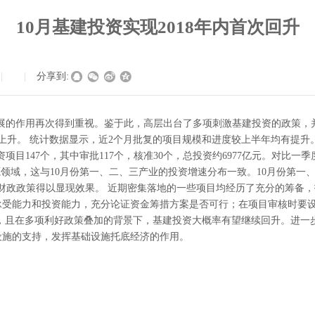
10月基建投资实现2018年内首次回升
|
|
分享到:
发展的作用再次得到重视。鉴于此，高层出台了多项刺激基建投资的政策，
升。 统计数据显示，近2个月批复的项目规模和进度较上半年均有提升。
产投资项目147个，其中审批117个，核准30个，总投资约6977亿元。
源领域，这与10月份第一、二、三产业的投资增速分布一致。10月份第一、二、
积极的财政政策得以显现效果。 近期密集落地的一些项目均经历了充分的筹备
承受能力和投资能力，充分论证资金筹措方案是否可行；在项目审核时要
，且在多项利好政策叠加的背景下，基建投资大概率有望继续回升。进一
设施的支持，发挥基础设施托底经济的作用。