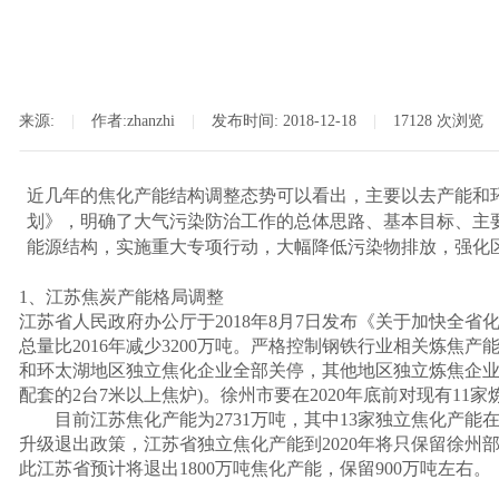
来源:
|
作者:
zhanzhi
|
发布时间:
2018-12-18
|
17128
次浏览
近几年的焦化产能结构调整态势可以看出，主要以去产能和
划》，明确了大气污染防治工作的总体思路、基本目标、主
能源结构，实施重大专项行动，大幅降低污染物排放，强化
1
、江苏焦炭产能格局调整
江苏省人民政府办公厅于
2018
年
8
月
7
日发布《关于加快全省
总量比
2016
年减少
3200
万吨。严格控制钢铁行业相关炼焦产
和环太湖地区独立焦化企业全部关停，其他地区独立炼焦企
配套的
2
台
7
米以上焦炉
)
。徐州市要在
2020
年底前对现有
11
家
目前江苏焦化产能为
2731
万吨，其中
13
家独立焦化产能
升级退出政策，江苏省独立焦化产能到
2020
年将只保留徐州
此江苏省预计将退出
1800
万吨焦化产能，保留
900
万吨左右。