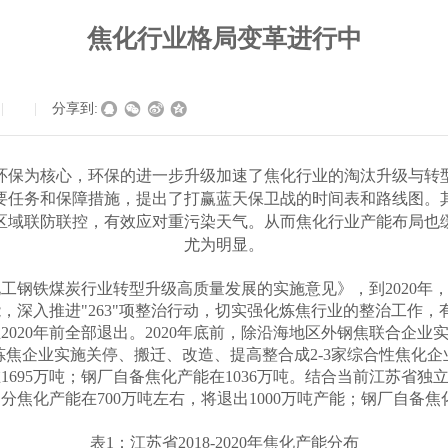
焦化行业格局变革进行中
|
|
分享到:
环保为核心，环保的进一步升级加速了焦化行业的淘汰升级与转
要任务和保障措施，提出了打赢蓝天保卫战的时间表和路线图。
区域联防联控，有效应对重污染天气。从而焦化行业产能布局也
尤为明显。
化工钢铁煤炭行业转型升级高质量发展的实施意见》，到
2020
年
能，深入推进
"263"
项整治行动，切实强化炼焦行业的整治工作，
业
2020
年前全部退出。
2020
年底前，除沿海地区外钢焦联合企业
炼焦企业实施关停、搬迁、改造、提高整合成
2-3
家综合性焦化企
在
1695
万吨；钢厂自备焦化产能在
1036
万吨。结合当前江苏省独
部分焦化产能在
700
万吨左右，将退出
1000
万吨产能；钢厂自备焦
表
1
：江苏省
2018-2020
年焦化产能分布