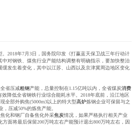
型。
2018
年
7
月
3
日，国务院印发《打赢蓝天保卫战三年行动计
其中对钢铁、煤焦行业产能结构调整有明确指示，要加快整治
缓缓发生着变化，其中以江苏、山西以及京津冀周边地区变化
，全省压减
粗钢
产能，总量控制在
1.15
亿吨以内，全省煤炭
消费
有效降低全省钢铁行业综合能耗水平。
2018
年底前，沿江地区
实现全部外购焦
(5000m3
以上的特大型
高炉
炼钢企业可保留与之
业，压减
50%
的炼焦产能。
立焦化和钢厂自备焦化外采
焦炭
情况，如果严格执行相关产业
化方面将最后保留
200
万吨左右产能预计退出
800
万吨左右，因